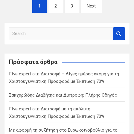
Σελιδοποίηση
1
2
3
Next
άρθρων
S
e
a
r
c
Πρόσφατα άρθρα
h
Γίνε expert στη Διατροφή – Λίγες ημέρες ακόμη για τη
Χριστουγεννιάτικη Προσφορά με Έκπτωση 70%
Σακχαρώδης Διαβήτης και Διατροφή: Πλήρης Οδηγός
Γίνε expert στη Διατροφή με τη απόλυτη
Χριστουγεννιάτικη Προσφορά με Έκπτωση 70%
Με αφορμή τη συζήτηση στο Ευρωκοινοβούλιο για το