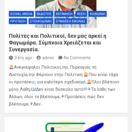
SOCIAL MEDIA
ΕΚΔΌΤΗΣ
ΕΚΤΊΜΗΣΗ
ΘΈΣΗ
ΚΟΙΝΩΝΊΑ
ΠΡΌΤΑΣΗ
ΣΤΟΙΧΟΔΟΜΉ
ΣΎΝΘΕΣΗ ΕΙΚΌΝΑΣ
Πολίτες και Πολιτικοί, δεν μας αρκεί η
Φαγωμάρα. Σύμπνοια Χρειάζεται και
Συνεργασία.
3 έτη ago
admin
No Comments
Ανεγκέφαλοι Πολιτικοί,της Πυρκαγιάς τη
Δυστυχία,την Φέρνουν στην Πολιτική.
Που είναι τάχα
οι προτάσεις, για καλύτερο σχεδιασμό;
Όλοι βλέπουν
μόνο Λάθη;
Δεν είναι δύσκολο αυτό!!!⚘
Τα λάθη των
Άλλων, όλοι τα βλέπουμε;⚘
Προτάσεις πώς δεν
βλέπουμε;⚘
Δεν…