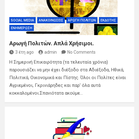
SOCIAL MEDIA
ΑΝΑΚΟΙΝΏΣΕΙΣ
ΑΡΩΓΉ ΠΟΛΙΤΏΝ
ΕΚΔΌΤΗΣ
ΕΝΗΜΈΡΩΣΗ
Αρωγή Πολιτών. Απλά Χρήσιμοι.
3 έτη ago
admin
No Comments
Η Σημερινή Επικαιρότητα (τα τελευταία χρόνια)
παρουσιάζει να μην έχει διέξοδο στα Αδιέξοδα, Ηθικά,
Πολιτικά, Οικονομικά και Πίστης. Όλοι οι Πολίτες είναι
Αγριεμένοι, Γκρινιάρηδες και παρ’ όλα αυτά
κοκκαλομένοι.Σπανιότατα ακούμε…