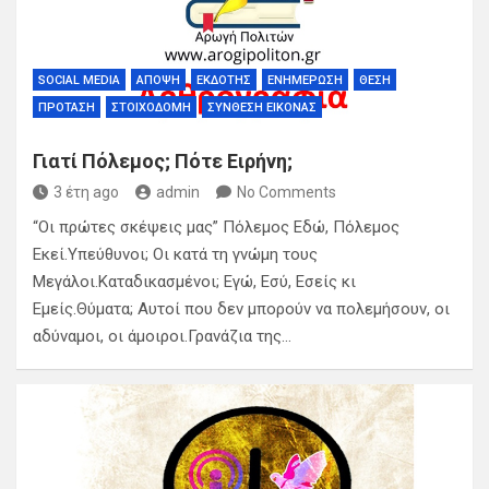
SOCIAL MEDIA
ΆΠΟΨΗ
ΕΚΔΌΤΗΣ
ΕΝΗΜΈΡΩΣΗ
ΘΈΣΗ
ΠΡΌΤΑΣΗ
ΣΤΟΙΧΟΔΟΜΉ
ΣΎΝΘΕΣΗ ΕΙΚΌΝΑΣ
Γιατί Πόλεμος; Πότε Ειρήνη;
3 έτη ago
admin
No Comments
“Οι πρώτες σκέψεις μας” Πόλεμος Εδώ, Πόλεμος
Εκεί.Υπεύθυνοι; Οι κατά τη γνώμη τους
Μεγάλοι.Καταδικασμένοι; Εγώ, Εσύ, Εσείς κι
Εμείς.Θύματα; Αυτοί που δεν μπορούν να πολεμήσουν, οι
αδύναμοι, οι άμοιροι.Γρανάζια της…