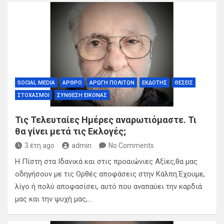
SOCIAL MEDIA
ΆΡΘΡΟ
ΑΡΩΓΉ ΠΟΛΙΤΏΝ
ΕΚΔΌΤΗΣ
ΘΈΣΕΙΣ
ΣΤΟΧΑΣΜΟΊ
ΣΎΝΘΕΣΗ ΕΙΚΌΝΑΣ
Τις Τελευταίες Ημέρες αναρωτιόμαστε. Τι
θα γίνει μετά τις Εκλογές;
3 έτη ago
admin
No Comments
Η Πίστη στα Ιδανικά και στις προαιώνιες Αξίες,θα μας
οδηγήσουν με τις Ορθές αποφάσεις στην Κάλπη.Έχουμε,
λίγο ή πολύ αποφασίσει, αυτό που αναπαύει την καρδιά
μας και την ψυχή μας,…