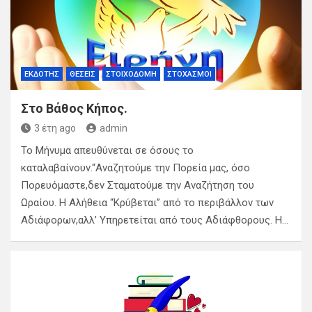
ΕΚΔΌΤΗΣ
ΘΈΣΕΙΣ
ΣΤΟΙΧΟΔΟΜΉ
ΣΤΟΧΑΣΜΟΊ
Στο Βάθος Κήπος.
3 έτη ago
admin
Το Μήνυμα απευθύνεται σε όσους το
καταλαβαίνουν.“Αναζητούμε την Πορεία μας, όσο
Πορευόμαστε,δεν Σταματούμε την Αναζήτηση του
Ωραίου. Η Αλήθεια “Κρύβεται” από το περιβάλλον των
Αδιάφορων,αλλ’ Υπηρετείται από τους Αδιάφθορους. Η…