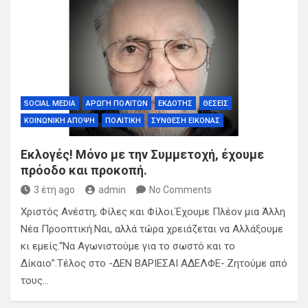
SOCIAL MEDIA
ΑΡΩΓΉ ΠΟΛΙΤΏΝ
ΕΚΔΌΤΗΣ
ΘΈΣΕΙΣ
ΚΟΙΝΩΝΙΚΉ ΆΠΟΨΗ
ΠΟΛΙΤΙΚΉ
ΣΎΝΘΕΣΗ ΕΙΚΌΝΑΣ
Εκλογές! Μόνο με την Συμμετοχή, έχουμε
πρόοδο και προκοπή.
3 έτη ago
admin
No Comments
Χριστός Ανέστη, Φίλες και Φίλοι.Έχουμε Πλέον μια Άλλη
Νέα Προοπτική.Ναι, αλλά τώρα χρειάζεται να Αλλάξουμε
κι εμείς.“Να Αγωνιστούμε για το σωστό και το
Δίκαιο”.Τέλος στο -ΔΕΝ ΒΑΡΙΕΣΑΙ ΑΔΕΛΦΕ-.Ζητούμε από
τους…