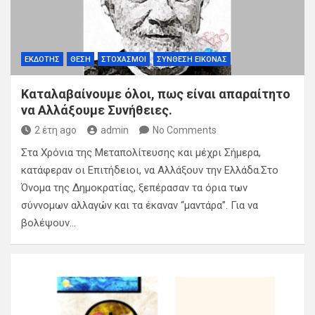
ΕΚΔΌΤΗΣ
ΘΈΣΗ
ΣΤΟΧΑΣΜΟΊ
ΣΎΝΘΕΣΗ ΕΙΚΌΝΑΣ
Καταλαβαίνουμε όλοι, πως είναι απαραίτητο
να Αλλάξουμε Συνήθειες.
2 έτη ago
admin
No Comments
Στα Χρόνια της Μεταπολίτευσης και μέχρι Σήμερα,
κατάφεραν οι Επιτήδειοι, να Αλλάξουν την Ελλάδα.Στο
Όνομα της Δημοκρατίας, ξεπέρασαν τα όρια των
σύννομων αλλαγών και τα έκαναν “μαντάρα”. Για να
βολέψουν…