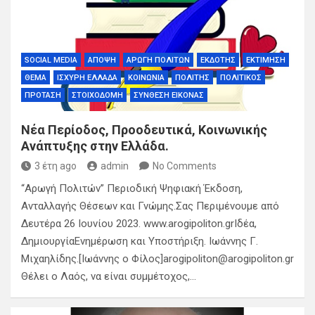
SOCIAL MEDIA
ΆΠΟΨΗ
ΑΡΩΓΉ ΠΟΛΙΤΏΝ
ΕΚΔΌΤΗΣ
ΕΚΤΊΜΗΣΗ
ΘΈΜΑ
ΙΣΧΥΡΉ ΕΛΛΆΔΑ
ΚΟΙΝΩΝΊΑ
ΠΟΛΊΤΗΣ
ΠΟΛΙΤΙΚΌΣ
ΠΡΌΤΑΣΗ
ΣΤΟΙΧΟΔΟΜΉ
ΣΎΝΘΕΣΗ ΕΙΚΌΝΑΣ
Νέα Περίοδος, Προοδευτικά, Κοινωνικής
Ανάπτυξης στην Ελλάδα.
3 έτη ago
admin
No Comments
“Αρωγή Πολιτών” Περιοδική Ψηφιακή Έκδοση,
Ανταλλαγής Θέσεων και Γνώμης.Σας Περιμένουμε από
Δευτέρα 26 Ιουνίου 2023. www.arogipoliton.grΙδέα,
ΔημιουργίαΕνημέρωση και Υποστήριξη. Ιωάννης Γ.
Μιχαηλίδης.[Ιωάννης ο Φίλος]arogipoliton@arogipoliton.gr
Θέλει ο Λαός, να είναι συμμέτοχος,…