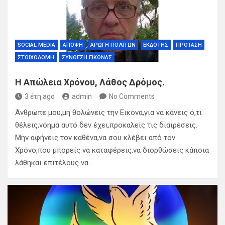
SOCIAL MEDIA
ΆΠΟΨΗ
ΑΡΩΓΉ ΠΟΛΙΤΏΝ
ΕΚΔΌΤΗΣ
ΠΡΌΤΑΣΗ
ΣΤΟΙΧΟΔΟΜΉ
ΣΎΝΘΕΣΗ ΕΙΚΌΝΑΣ
Η Απώλεια Χρόνου, Λάθος Δρόμος.
3 έτη ago
admin
No Comments
Άνθρωπε μου,μη θολώνεις την Εικόνα,για να κάνεις ό,τι
θέλεις,νόημα αυτό δεν έχει,προκαλείς τις διαιρέσεις.
Μην αφήνεις τον καθένα,να σου κλέβει από τον
Χρόνο,που μπορείς να καταφέρεις,να διορθώσεις κάποια
λάθηκαι επιτέλους να…