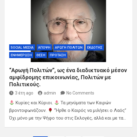
SOCIAL MEDIA
ΆΠΟΨΗ
ΑΡΩΓΉ ΠΟΛΙΤΏΝ
ΕΚΔΌΤΗΣ
ΕΝΗΜΈΡΩΣΗ
ΘΈΣΗ
ΠΡΌΤΑΣΗ
“Αρωγή Πολιτών”, ως ένα διαδικτυακό μέσον
αμφίδρομης επικοινωνίας, Πολιτών με
Πολιτικούς.
3 έτη ago
admin
No Comments
Κυρίες και Κύριοι.
Τα μηνύματα των Καιρών
βροντοφωνάζουν.
“Ήρθε ο Καιρός να μιλήσει ο Λαός”
Όχι μόνο με την Ψήφο του στις Εκλογές, αλλά και με τα…