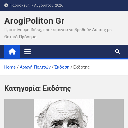
Skip
Παρασκευή, 7 Αυγούστου, 2026
to
content
ArogiPoliton Gr
Προτείνουμε Ιδέες, προκειμένου να βρεθούν Λύσεις με
Θετικό Πρόσημο.
Home
Αρωγή Πολιτών
Έκδοση
Εκδότης
Κατηγορία:
Εκδότης