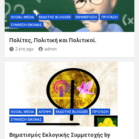
SOCIAL MEDIA
ΕΚΔΌΤΗΣ BLOGGER
ΕΝΗΜΈΡΩΣΗ
ΠΡΌΤΑΣΗ
ΣΎΝΘΕΣΗ ΕΙΚΌΝΑΣ
Πολίτες, Πολιτική και Πολιτικοί.
2 έτη ago
admin
SOCIAL MEDIA
ΆΠΟΨΗ
ΕΚΔΌΤΗΣ BLOGGER
ΠΡΌΤΑΣΗ
ΣΎΝΘΕΣΗ ΕΙΚΌΝΑΣ
Βηματισμός Εκλογικής Συμμετοχής by