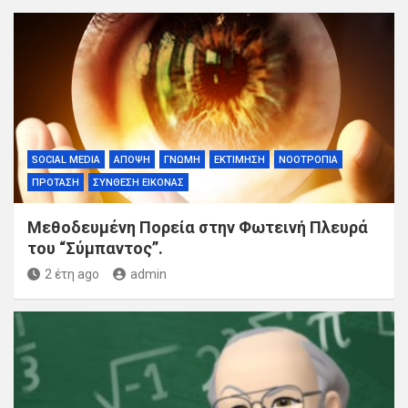
SOCIAL MEDIA
ΆΠΟΨΗ
ΓΝΏΜΗ
ΕΚΤΊΜΗΣΗ
ΝΟΟΤΡΟΠΊΑ
ΠΡΌΤΑΣΗ
ΣΎΝΘΕΣΗ ΕΙΚΌΝΑΣ
Μεθοδευμένη Πορεία στην Φωτεινή Πλευρά
του “Σύμπαντος”.
2 έτη ago
admin