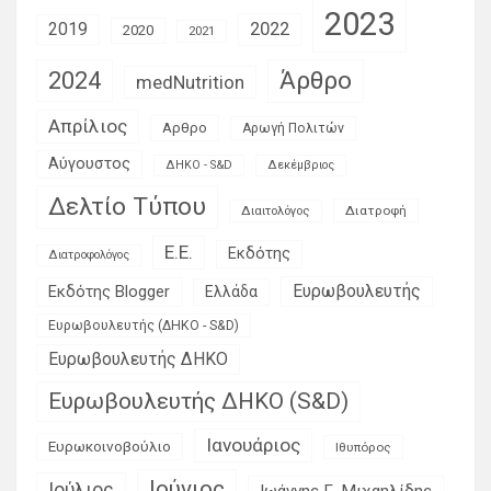
2023
2019
2022
2020
2021
Άρθρο
2024
medNutrition
Απρίλιος
Αρθρο
Αρωγή Πολιτών
Αύγουστος
ΔΗΚΟ - S&D
Δεκέμβριος
Δελτίο Τύπου
Διατροφή
Διαιτολόγος
Ε.Ε.
Εκδότης
Διατροφολόγος
Ευρωβουλευτής
Εκδότης Blogger
Ελλάδα
Ευρωβουλευτής (ΔΗΚΟ - S&D)
Ευρωβουλευτής ΔΗΚΟ
Ευρωβουλευτής ΔΗΚΟ (S&D)
Ιανουάριος
Ευρωκοινοβούλιο
Ιθυπόρος
Ιούνιος
Ιούλιος