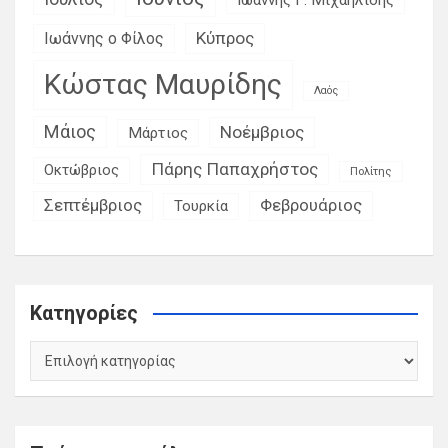
Ιωάννης Γ. Μιχαηλίδης
Κύπρος
Ιωάννης ο Φίλος
Κώστας Μαυρίδης
Λαός
Μάιος
Νοέμβριος
Μάρτιος
Πάρης Παπαχρήστος
Οκτώβριος
Πολίτης
Σεπτέμβριος
Φεβρουάριος
Τουρκία
Kατηγορίες
Kατηγορίες