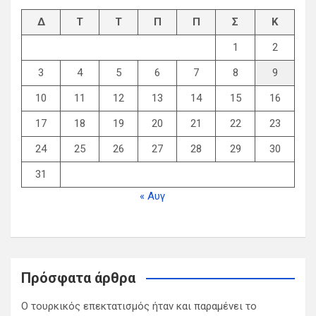
h
Δ
Τ
Τ
Π
Π
Σ
Κ
1
2
3
4
5
6
7
8
9
10
11
12
13
14
15
16
17
18
19
20
21
22
23
24
25
26
27
28
29
30
31
« Αυγ
Πρόσφατα άρθρα
Ο τουρκικός επεκτατισμός ήταν και παραμένει το